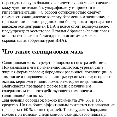
перегнуть палку: в больших количествах она может сделать
кожу чувствительной к ультрафиолету и привести к
гиперпигментации. «С особой осторожностью следует
применять салициловую кислоту беременным женщинам, а
при наличии на лице родинок или бородавок от препаратов с
высокой концентрацией BHA и вовсе стоит воздержаться», —
предупреждает косметолог Наталья Абрамова (салициловая
кислота относится к бетагидроксикислотам и может
скрываться за аббревиатурой BHA).
Что такое салициловая мазь
Салициловая мазь – средство широкого спектра действия.
Показаниями к его применению являются: угревая сыпь;
жирная форма себореи; бородавки различной локализации, в
том числе и подошвенные шипицы; сухие мозоли; псориаз и
экзема; кератомы и папилломы; некоторые виды лишая.
Выпускается препарат в форме мази с различным
содержанием главного действующего компонента –
салициловой кислоты.
Для лечения бородавок можно применять 3%, 5% и 10%
средство. Но наиболее эффективным считается использование
препарата с 60 % концентрацией. Также удалять бородавки
можно при помощи специального салицилового пластыря