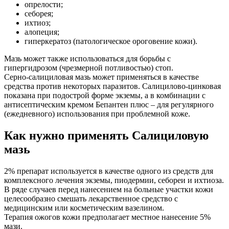
опрелости;
себорея;
ихтиоз;
алопеция;
гиперкератоз (патологическое ороговение кожи).
Мазь может также использоваться для борьбы с
гипергидрозом (чрезмерной потливостью) стоп.
Серно-салициловая мазь может применяться в качестве
средства против некоторых паразитов. Салицилово-цинковая
показана при подострой форме экземы, а в комбинации с
антисептическим кремом Бепантен плюс – для регулярного
(ежедневного) использования при проблемной коже.
Как нужно применять Салициловую
мазь
2% препарат используется в качестве одного из средств для
комплексного лечения экземы, пиодермии, себореи и ихтиоза.
В ряде случаев перед нанесением на больные участки кожи
целесообразно смешать лекарственное средство с
медицинским или косметическим вазелином.
Терапия ожогов кожи предполагает местное нанесение 5%
мази.