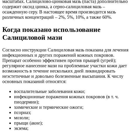
масштабах. Салицилово-цинковая мазь (паста) дополнительно
содержит оксид цинка, а серно-салициловая мазь –
осажденную серу. В настоящее время производится мазь
различных концентраций – 2%, 5%, 10%, а также 60%.
Когда показано использование
Салициловой мази
Согласно инструкции Салициловая мазь показана для лечения
инфекционных и других поражений кожных покровов.
Препарат особенно эффективен против прыщей (угрей);
регулярное нанесение мази на проблемные участки кожи дает
возможность в течение нескольких дней ликвидировать
неэстетичные и довольно болезненные высыпания. К числу
основных показаний относятся:
воспалительные заболевания кожи;
инфекционные поражения кожных покровов (в т. ч.
пиодермии);
химические и термические ожоги;
псориаз;
мозоли;
прыщи (акне);
экзема;