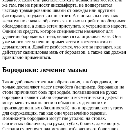
же там, где не приносят дискомфорта, не подвергаются
частому травмированию швами от одежды или другими
факторами, то удалять их не стоит. А в остальных случаях
желательно сначала обратиться к врачу и пройти необходимое
обследование, а лишь затем приступать к устранению нароста.
Одним из средств, которое специалисты назначают для
удаления бородавок с тела, является салициловая мазь. Она
уже много лет успешно применяется в косметологии и
дерматологии. Давайте разберемся, что это за препарат, как
действует салициловая мазь от бородавок, а также как должен
правильно применяться.
Бородавки: лечение мазью
Такие доброкачественные образования, как бородавки, не
только доставляют массу неудобств (например, бородавки на
стопе причиняют боль при ходьбе, появившиеся на руках
бородавки являют собой серьезный косметический дефект и
могут мешать выполнению обыденных домашних и
производственных обязанностей), но и представляют угрозу
для окружающих, так как они чрезвычайно заразны.
Возникнуть бородавки могут где угодно: на стопах,
слизистых оболочках, на руках, губах, бровях, даже во рту.
Сегодня существует ряд методов избавления от бородавок,