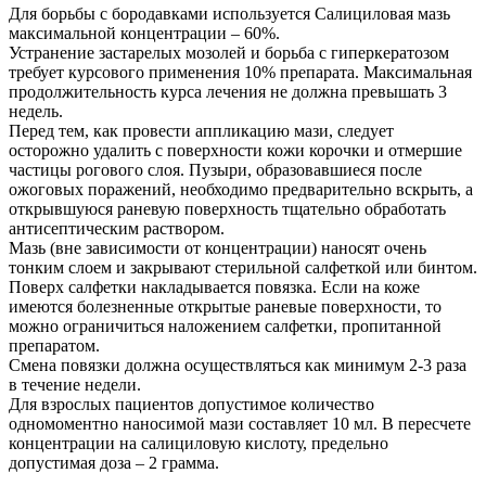
Для борьбы с бородавками используется Салициловая мазь
максимальной концентрации – 60%.
Устранение застарелых мозолей и борьба с гиперкератозом
требует курсового применения 10% препарата. Максимальная
продолжительность курса лечения не должна превышать 3
недель.
Перед тем, как провести аппликацию мази, следует
осторожно удалить с поверхности кожи корочки и отмершие
частицы рогового слоя. Пузыри, образовавшиеся после
ожоговых поражений, необходимо предварительно вскрыть, а
открывшуюся раневую поверхность тщательно обработать
антисептическим раствором.
Мазь (вне зависимости от концентрации) наносят очень
тонким слоем и закрывают стерильной салфеткой или бинтом.
Поверх салфетки накладывается повязка. Если на коже
имеются болезненные открытые раневые поверхности, то
можно ограничиться наложением салфетки, пропитанной
препаратом.
Смена повязки должна осуществляться как минимум 2-3 раза
в течение недели.
Для взрослых пациентов допустимое количество
одномоментно наносимой мази составляет 10 мл. В пересчете
концентрации на салициловую кислоту, предельно
допустимая доза – 2 грамма.