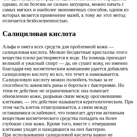
однако, если болезнь не сильно запущена, можно начать с
самых мягких и наиболее экономичных способов, одним из
которых является применение мазей, к тому же этот метод
отличается безболезненностью.
Салициловая кислота
Альфа и омега всех средств для проблемной кожи —
салициловая кислота. Мелкие бесцветные кристаллы этого
вещества плохо растворяются в воде. На помощь приходит
великий и ужасный спирт — да, он сушит кожу, но именно
благодаря ему косметическим компаниям удается добавлять
салициловую кислоту во все, что течет и намазывается.
Салициловую кислоту можно полюбить только за ее
способность заживлять раны и бороться с бактериями. Но
этим ее действие не ограничивается: она помогает
обновлению кожи, разрывая связи между ороговевшими
клетками, — это действие называется кератолитическим. При
этом часть клеток отшелушивается, а связи между
оставшимися ослабевают, что помогает другим активным
веществам косметического средства попадать на более
глубокие слои кожи. Кроме того, вместе с отмершими
клетками уходят и находящиеся на них бактерии.
При использовании салициловой кислоты важно не