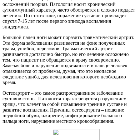
осложнений псориаз. Патология носит хронический
аутоиммунный характер, часто обостряется и сложно поддает
лечению. По статистике, поражение суставов происходит
спустя 7-15 лет после первого эпизода воспаления
эпидермиса.
Большой палец ноги может поразить травматический артрит.
Эта форма заболевания развивается на фоне полученных
травм, ушибов, переломов. Травматический артрит
развивается достаточно быстро, но его лечение осложнено
тем, что пациент не обращается к врачу своевременно.
Замечая боль и нарушение подвижности в пальце человек
отмахивается от проблемы, думая, что это неопасное
следствие ушиба, для исчезновения которого необходимо
время.
Остеоартрит – это самое распространенное заболевание
суставов стопы. Патология характеризуется разрушением
хряща, что влечет за собой повышение трения в суставе и
развитие воспаления. Причины остеоартрита – ношение
неудобной обуви, ожирение, инфицирование большого
пальца ноги, нарушение местного кровообращения.