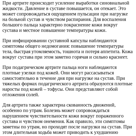
При артрите происходит усиление выработки синовиальной
жидкости. Давление в суставе повышается, он отекает. Это
может сопровождаться ощущением пульсации при нагрузке
на больной сустав и чувством распирания. Для воспаления
большого пальца характерно покраснение кожи вокруг
сустава и местное повышение температуры кожи.
При инфицировании суставной капсулы наблюдаются
симптомы общего недомогания: повышение температуры
тела, быстрая утомляемость, тошнота и потеря аппетита. Кожа
вокруг сустава при этом заметно горячая и сильно краснеет.
При подагрическом артрите пальца ноги наблюдаются
плотные узелки под кожей. Они могут рассасываться
самостоятельно в течение дня при нагрузке на сустав. При
тяжелых формах подагрического артрита образуются плотные
наросты под кожей – тофусы. Они представляют собой
отложения солей.
Для артрита также характерна скованность движений,
особенно по утрам. Болезнь может сопровождаться
нарушением чувствительности кожи вокруг пораженного
сустава и чувством онемения. Как правило, эти симптомы
заметны по утрам, но проходят после нагрузки на сустав. При
этом длительная ходьба может приводить к ухудшению