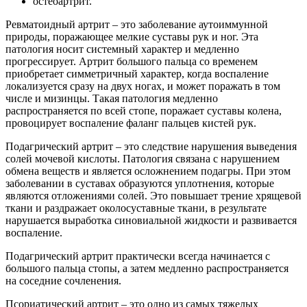
остеоартрит.
Ревматоидный артрит – это заболевание аутоиммунной
природы, поражающее мелкие суставы рук и ног. Эта
патология носит системный характер и медленно
прогрессирует. Артрит большого пальца со временем
приобретает симметричный характер, когда воспаление
локализуется сразу на двух ногах, и может поражать в том
числе и мизинцы. Такая патология медленно
распространяется по всей стопе, поражает суставы колена,
провоцирует воспаление фаланг пальцев кистей рук.
Подагрический артрит – это следствие нарушения выведения
солей мочевой кислоты. Патология связана с нарушением
обмена веществ и является осложнением подагры. При этом
заболевании в суставах образуются уплотнения, которые
являются отложениями солей. Это повышает трение хрящевой
ткани и раздражает околосуставные ткани, в результате
нарушается выработка синовиальной жидкости и развивается
воспаление.
Подагрический артрит практически всегда начинается с
большого пальца стопы, а затем медленно распространяется
на соседние сочленения.
Псориатический артрит – это одно из самых тяжелых