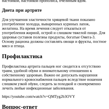
настойкой, настойкой прополиса, пчелиным ядом.
Диета при артрите
Для улучшения эластичности хрящевой ткани показано
употребление холодца, вываренных куриных лапок,
желатина. На время лечения следует отказаться от
употребления жирной, острой и слишком тяжелой пищи. Для
здоровья суставов полезны продукты, богатые Омега-3.
Основу рациона должны составлять овощи и фрукты, постное
мясо и птица.
Профилактика
Профилактика артрита пальцев ног сводится к отсутствию
травм, удобной обуви и внимательному отношению к
собственному здоровью. Важно не допускать нарушения
нормального кровоснабжения пальцев вследствие ношения
слишком узкой обуви, следить за походкой и своевременно
лечить любые инфекционные заболевания.
https://youtube.com/watch?v=QMTyg2b3OVY
Вопрос-ответ